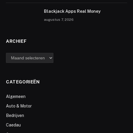
Blackjack Apps Real Money
augustus 7, 2026
ARCHIEF
archief
CATEGORIEËN
Algemeen
Auto & Motor
Bedrijven
Caedau