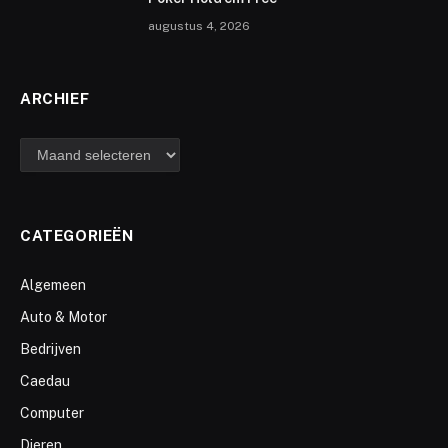
augustus 4, 2026
ARCHIEF
archief
CATEGORIEËN
Algemeen
Auto & Motor
Bedrijven
Caedau
Computer
Dieren